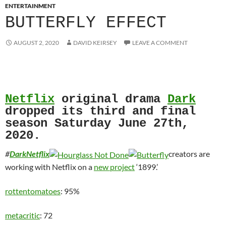
ENTERTAINMENT
BUTTERFLY EFFECT
AUGUST 2, 2020
DAVID KEIRSEY
LEAVE A COMMENT
Netflix
original drama
Dark
dropped its third and final
season Saturday June 27th,
2020.
#
DarkNetflix
creators are
working with Netflix on a
new project
‘1899.’
rottentomatoes
: 95%
metacritic
: 72