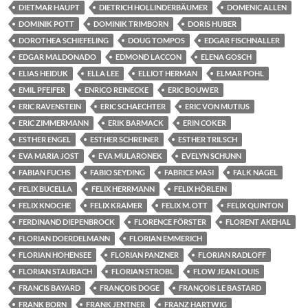
DIETMAR HAUPT
DIETRICH HOLLINDERBÄUMER
DOMENIC ALLEN
DOMINIK POTT
DOMINIK TRIMBORN
DORIS HUBER
DOROTHEA SCHIEFELING
DOUG TOMPOS
EDGAR FISCHNALLER
EDGAR MALDONADO
EDMOND LACCON
ELENA GOSCH
ELIAS HEIDUK
ELLA LEE
ELLIOT HERMAN
ELMAR POHL
EMIL PFEIFER
ENRICO REINECKE
ERIC BOUWER
ERIC RAVENSTEIN
ERIC SCHAECHTER
ERIC VON MUTIUS
ERIC ZIMMERMANN
ERIK BARMACK
ERIN COKER
ESTHER ENGEL
ESTHER SCHREINER
ESTHER TRILSCH
EVA MARIA JOST
EVA MULARONEK
EVELYN SCHUNN
FABIAN FUCHS
FABIO SEYDING
FABRICE MASI
FALK NAGEL
FELIX BUCELLA
FELIX HERRMANN
FELIX HÖRLEIN
FELIX KNOCHE
FELIX KRAMER
FELIX M. OTT
FELIX QUINTON
FERDINAND DIEPENBROCK
FLORENCE FÖRSTER
FLORENT AKEHAL
FLORIAN DOERDELMANN
FLORIAN EMMERICH
FLORIAN HOHENSEE
FLORIAN PANZNER
FLORIAN RADLOFF
FLORIAN STAUBACH
FLORIAN STROBL
FLOW JEAN LOUIS
FRANCIS BAYARD
FRANÇOIS DOGE
FRANÇOIS LE BASTARD
FRANK BORN
FRANK JENTNER
FRANZ HARTWIG