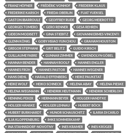
FRANZ HÖFNER
FRÉDÉRIC VONHOF
FREDERIK KLAUS
FREDERIKE KARSCH
FRIEDA OBERLIN
FUAT YUEKSEL
GASTON IBARROULE
GEOFFREY RUDE
GEORG MEIEROTTO
GEORGES TOMERO
GERO RENNER
GESA REHREN
GIDEON MODISETT
GINA STIEBITZ
GIOVANNI ERMES VINCENTI
GLENN KÖNIG
GOBY HSIAO YUN CHOU
GRAHAM HOUSTON
GREGOR STEPHANI
GRIT BELITZ
GUIDO KIRSCH
GUILLAUME FABRE
GUNNAR ZIMMER
GWENDOLYN GÖBEL
HANNAH BENDER
HANNAH ROOLF
HANNES ENGLER
HANNES FRÜH
HANNES PASTOR
HANNES WEGENER
HANS DIEHL
HARALD EFFENBERG
HEIKE PAUKETAT
HEIKE WOLF
HEIKO SCHNECK
HELENA ABAY
HELENA PIESKE
HELENA WEGMANN
HENDRIK HEUTMANN
HENDRIK SCHIERLOH
HENNING PEKER
HERMANN BEYER
HOLGER HANDTKE
HOLGER HÄNSKE
HOLGER LEHNAU
HUBERT BÖCK
HUBERT BURKHARDT
HUNOR SCHAUSCHITZ
ILARIA DI CARLO
ILJA KLOPPENBURG
IMKE SOMMERKAMP
INA STAHNSDORF-NOVOTNY
INES KRAMER
INES KRÜGER