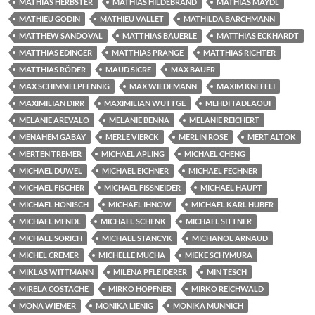
MATHIAS HERBSTER
MATHIAS HILDEBRAND
MATHIAS MAYDL
MATHIEU GODIN
MATHIEU VALLET
MATHILDA BARCHMANN
MATTHEW SANDOVAL
MATTHIAS BÄUERLE
MATTHIAS ECKHARDT
MATTHIAS EDINGER
MATTHIAS PRANGE
MATTHIAS RICHTER
MATTHIAS RÖDER
MAUD SICRE
MAX BAUER
MAX SCHIMMELPFENNIG
MAX WIEDEMANN
MAXIM KNEFELI
MAXIMILIAN DIRR
MAXIMILIAN WUTTGE
MEHDI TADLAOUI
MELANIE AREVALO
MELANIE BENNA
MELANIE REICHERT
MENAHEM GABAY
MERLE VIERCK
MERLIN ROSE
MERT ALTOK
MERTEN TREMER
MICHAEL APLING
MICHAEL CHENG
MICHAEL DÜWEL
MICHAEL EICHNER
MICHAEL FECHNER
MICHAEL FISCHER
MICHAEL FISSNEIDER
MICHAEL HAUPT
MICHAEL HONISCH
MICHAEL IHNOW
MICHAEL KARL HUBER
MICHAEL MENDL
MICHAEL SCHENK
MICHAEL SITTNER
MICHAEL SORICH
MICHAEL STANCYK
MICHANOL ARNAUD
MICHEL CREMER
MICHELLE MUCHA
MIEKE SCHYMURA
MIKLAS WITTMANN
MILENA PFLEIDERER
MIN TESCH
MIRELA COSTACHE
MIRKO HÖPFNER
MIRKO REICHWALD
MONA WIEMER
MONIKA LIENIG
MONIKA MÜNNICH