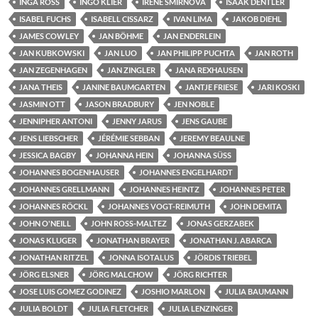
INGA ROSS
INGO KLIER
IRENE SMIRNOVA
ISAAK DENTLER
ISABEL FUCHS
ISABELL CISSARZ
IVAN LIMA
JAKOB DIEHL
JAMES COWLEY
JAN BÖHME
JAN ENDERLEIN
JAN KUBKOWSKI
JAN LUO
JAN PHILIPP PUCHTA
JAN ROTH
JAN ZEGENHAGEN
JAN ZINGLER
JANA REXHAUSEN
JANA THEIS
JANINE BAUMGARTEN
JANTJE FRIESE
JARI KOSKI
JASMIN OTT
JASON BRADBURY
JEN NOBLE
JENNIPHER ANTONI
JENNY JARUS
JENS GAUBE
JENS LIEBSCHER
JÉRÉMIE SEBBAN
JEREMY BEAULNE
JESSICA BAGBY
JOHANNA HEIN
JOHANNA SÜSS
JOHANNES BOGENHAUSER
JOHANNES ENGELHARDT
JOHANNES GRELLMANN
JOHANNES HEINTZ
JOHANNES PETER
JOHANNES RÖCKL
JOHANNES VOGT-REIMUTH
JOHN DEMITA
JOHN O'NEILL
JOHN ROSS-MALTEZ
JONAS GERZABEK
JONAS KLUGER
JONATHAN BRAYER
JONATHAN J. ABARCA
JONATHAN RITZEL
JONNA ISOTALUS
JÖRDIS TRIEBEL
JÖRG ELSNER
JÖRG MALCHOW
JÖRG RICHTER
JOSE LUIS GOMEZ GODINEZ
JOSHIO MARLON
JULIA BAUMANN
JULIA BOLDT
JULIA FLETCHER
JULIA LENZINGER