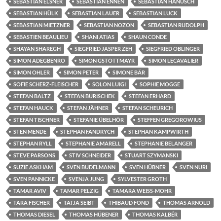
SEBASTIAN ELSNER
SEBASTIAN ENNEN
SEBASTIAN HANUSCH
SEBASTIAN HÜLK
SEBASTIAN LAUER
SEBASTIAN LUCK
SEBASTIAN MIETZNER
SEBASTIAN NOZON
SEBASTIAN RUDOLPH
SEBASTIEN BEAULIEU
SHANI ATIAS
SHAUN CONDE
SHAYAN SHAREGH
SIEGFRIED JASPER ZEH
SIEGFRIED OBLINGER
SIMON ADEGBENRO
SIMON GSTÖTTMAYR
SIMON LECAVALIER
SIMON OHLER
SIMON PETER
SIMONE BÄR
SOFIE SCHERZ-FLEISCHER
SOLON LUIGI
SOPHIE MOGGE
STEFAN BALTZ
STEFAN BURISCHEK
STEFAN ERHARD
STEFAN HAUCK
STEFAN JÄHNER
STEFAN SCHEURICH
STEFAN TISCHNER
STEFANIE ÜBELHÖR
STEFFEN GREGOROWIUS
STEN MENDE
STEPHAN FANDRYCH
STEPHAN KAMPWIRTH
STEPHAN RYLL
STEPHANIE AMARELL
STEPHANIE BELANGER
STEVE PARSONS
STIV SCHNEIDER
STUART SZYMANSKI
SUZIE ASKHAM
SVEN BUDELMANN
SVEN HÜBNER
SVEN NURI
SVEN PANNICKE
SVENJA JUNG
SYLVESTER GROTH
TAMAR AVIV
TAMAR PELZIG
TAMARA WEISS-MOHR
TARA FISCHER
TATJA SEIBT
THIBAUD FOND
THOMAS ARNOLD
THOMAS DIESEL
THOMAS HÜBENER
THOMAS KALBÉR