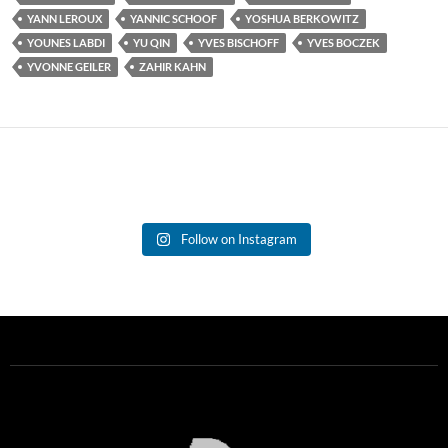
YANN LEROUX
YANNIC SCHOOF
YOSHUA BERKOWITZ
YOUNES LABDI
YU QIN
YVES BISCHOFF
YVES BOCZEK
YVONNE GEILER
ZAHIR KAHN
Follow on Instagram